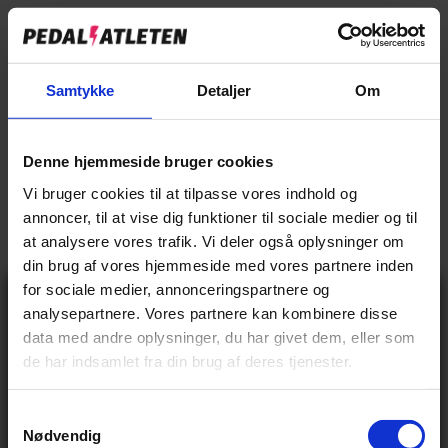
MBK Mud XP er den perfekte mountainbike til børn, der ikke altid cykler
direkte hjem fra skole. Ligesom en almindelig mountainbike, er Mud XP
standhaftig i enhver situation. Med en Mud XP er der plads til masser af
Samtykke
Detaljer
Om
sjov.
Denne hjemmeside bruger cookies
EAN:
5712708012647
Vi bruger cookies til at tilpasse vores indhold og
Udgået
annoncer, til at vise dig funktioner til sociale medier og til
at analysere vores trafik. Vi deler også oplysninger om
din brug af vores hjemmeside med vores partnere inden
for sociale medier, annonceringspartnere og
Gå ikke glip
analysepartnere. Vores partnere kan kombinere disse
af 10% rabat
Ekstraudstyr Inkl. Montering
data med andre oplysninger, du har givet dem, eller som
på tilbehør og
de har indsamlet fra din brug af deres tjenester.
udstyr!
Tyverisikring Inkl. Montering
Få adgang før alle andre – tilmeld dig vores
nyhedsbrev og modtag eksklusive tilbud,
nyheder og rabatter
S
Nødvendig
Navn
a