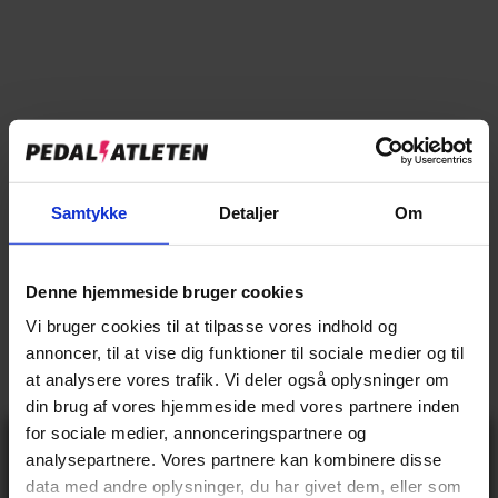
→
Specifikationer
→
Beskrivelse
→
Vores anmeldelser
Samtykke
Detaljer
Om
→
Levering og retur
Denne hjemmeside bruger cookies
Specifikationer
Vi bruger cookies til at tilpasse vores indhold og
annoncer, til at vise dig funktioner til sociale medier og til
at analysere vores trafik. Vi deler også oplysninger om
din brug af vores hjemmeside med vores partnere inden
BASIS INFO
for sociale medier, annonceringspartnere og
Gå ikke glip
Mand
analysepartnere. Vores partnere kan kombinere disse
Køn
af 10% rabat
data med andre oplysninger, du har givet dem, eller som