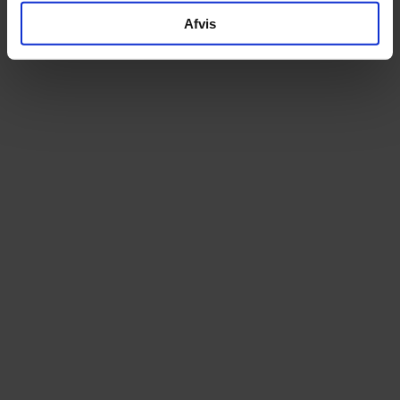
Afvis
Panaracer GravelKing SK 700x38C
Fordæk
Panaracer GravelKing SK 700x38C
Bagdæk
VIS ALLE SPECIFIKATIONER
Altid prismatch
Ekspert i elcyk
Hos os betaler du aldrig for meget. Finder du
Som specialister i elcy
din cykel billigere andetsteds, matcher vi
begyndelsen tilbyder vi e