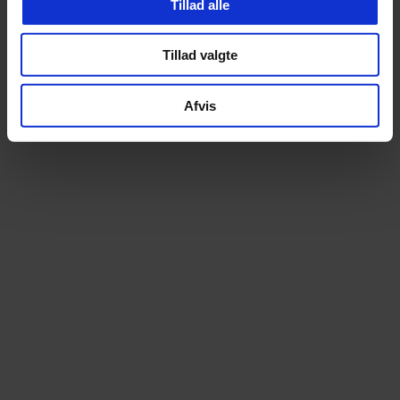
Tillad alle
Tillad valgte
Altid prismatch
Ekspert i elcyk
Afvis
Hos os betaler du aldrig for meget. Finder du
Som specialister i elcy
din cykel billigere andetsteds, matcher vi
begyndelsen tilbyder vi e
prisen – uden diskussion
stærkeste udvalg – over 100 m
prøvetur
14 dages fri ombytning
Lånecykel ved repa
Bestil trygt online. Du kan prøve cyklen i 14
Når din cykel er til service
dage og uden omkostning bytte til en anden
muligheden for en lånecykel
model, hvis den ikke føles helt rigtig
kan komme nemt og be