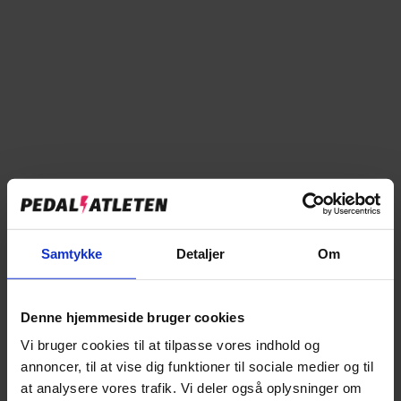
Læg i kurv
Tilføj til sammenligning
Samtykke
Detaljer
Om
→
Specifikationer
→
Denne hjemmeside bruger cookies
Beskrivelse
Vi bruger cookies til at tilpasse vores indhold og
→
Vores anmeldelser
annoncer, til at vise dig funktioner til sociale medier og til
at analysere vores trafik. Vi deler også oplysninger om