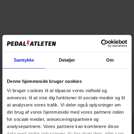
Tilføj til sammenligning
→
Specifikationer
→
Beskrivelse
Samtykke
Detaljer
Om
→
Vores anmeldelser
Denne hjemmeside bruger cookies
→
Levering og retur
Vi bruger cookies til at tilpasse vores indhold og
annoncer, til at vise dig funktioner til sociale medier og til
at analysere vores trafik. Vi deler også oplysninger om
Specifikationer
din brug af vores hjemmeside med vores partnere inden
for sociale medier, annonceringspartnere og
Gå ikke glip
analysepartnere. Vores partnere kan kombinere disse
af 10% rabat
data med andre oplysninger, du har givet dem, eller som