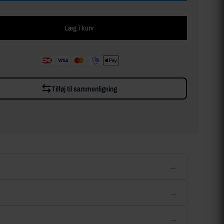
Læg i kurv
Tilføj til sammenligning
→
→
→