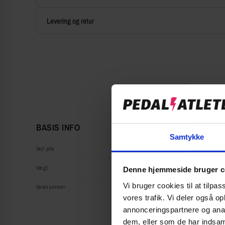
Levering og retur
BASIS INFO
Samtykke
Vejl pris
Vægt
Denne hjemmeside bruger c
Vi bruger cookies til at tilpas
Varenummer
vores trafik. Vi deler også 
annonceringspartnere og anal
dem, eller som de har indsaml