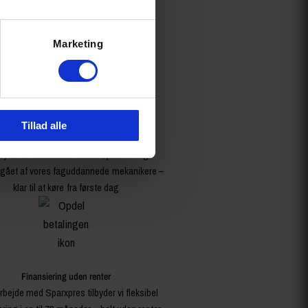
Marketing
Tillad alle
Leveres samlet & køreklar
cykel leveres 100% samlet, justeret og
ået af vores faguddannede mekanikere –
klar til at køre fra første dag
Finansiering uden renter
rbejde med Sparxpres tilbyder vi fleksibel