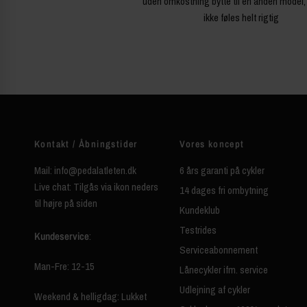
uden omkostning bytte til en anden model,
ikke føles helt rigtig
Kontakt / Åbningstider
Vores koncept
Mail: info@pedalatleten.dk
6 års garanti på cykler
Live chat: Tilgås via ikon neders
14 dages fri ombytning
til højre på siden
Kundeklub
Testrides
Kundeservice
:
Serviceabonnement
Man-Fre: 12-15
Lånecykler ifm. service
Udlejning af cykler
Weekend & helligdag: Lukket