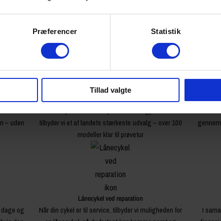
Præferencer
Statistik
Tillad valgte
Ekspert i elcykler
r du din
Som specialister i elcykler siden begyndelsen
Din 
en – uden
tilbyder vi et af landets stærkeste udvalg – over 100
gennemg
modeller klar til prøvetur
Lånecykel ved reparation
4 dage og
Når din cykel er til service, tilbyder vi muligheden for
I sama