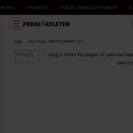
599,-
PRISMATCH
CYKLER LEVERES 100% SAMLET
6 ÅR
Hjem
/
Abus Ringlås 4750X PRO AMPARO (VF)