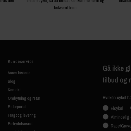
 hvis den
en lånecykel, så du fortsat kan komme nemt og
finansi
bekvemt frem
Kundeservice
Gå ikke gl
Vores historie
tilbud og 
Blog
Kontakt
Hvilken cykel h
Ombytning og retur
Returportal
Elcykel
Fragt og levering
Almindelig 
Fortrydelsesret
Race/Grave