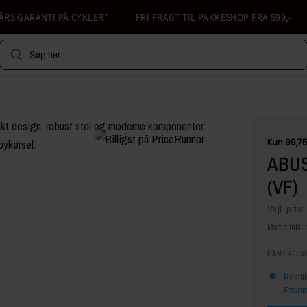
S GARANTI PÅ CYKLER*
FRI FRAGT TIL PAKKESHOP FRA 599,-
Søg her...
ABUS
(VF)
Vejl. pris:
Moms inklud
EAN:
4003
Bestil
Forven