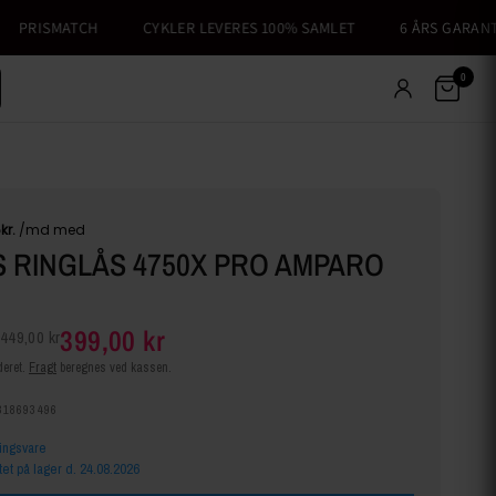
PRISMATCH
CYKLER LEVERES 100% SAMLET
6 ÅRS GARANTI P
0
 RINGLÅS 4750X PRO AMPARO
399,00 kr
449,00 kr
eret.
Fragt
beregnes ved kassen.
318693496
lingsvare
tet på lager d. 24.08.2026