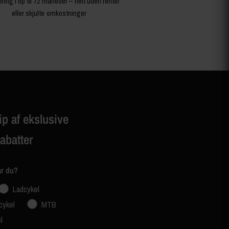
ering i op til 72 måneder – helt uden renter
eller skjulte omkostninger
ip af ekslusive
rabatter
ar du?
Ladcykel
cykel
MTB
l