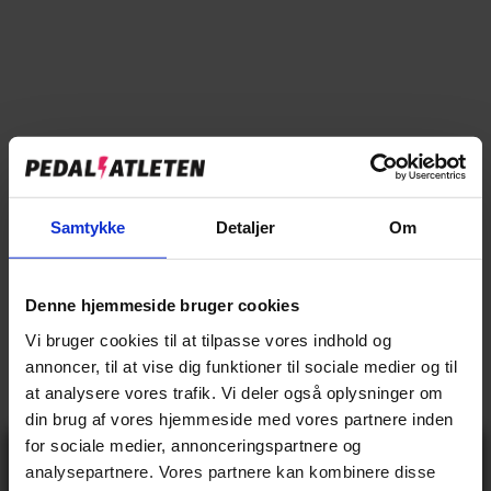
→
Specifikationer
→
Beskrivelse
Samtykke
Detaljer
Om
→
Vores anmeldelser
→
Levering og retur
Denne hjemmeside bruger cookies
Vi bruger cookies til at tilpasse vores indhold og
annoncer, til at vise dig funktioner til sociale medier og til
Specifikationer
at analysere vores trafik. Vi deler også oplysninger om
din brug af vores hjemmeside med vores partnere inden
for sociale medier, annonceringspartnere og
Gå ikke glip
BASIS INFO
analysepartnere. Vores partnere kan kombinere disse
af 10% rabat