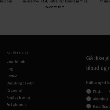
 hvis den
en lånecykel, så du fortsat kan komme nemt og
finansi
bekvemt frem
Kundeservice
Gå ikke gl
Vores historie
tilbud og 
Blog
Kontakt
Hvilken cykel h
Ombytning og retur
Returportal
Elcykel
Fragt og levering
Almindelig 
Fortrydelsesret
Race/Grave