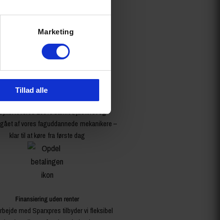
Marketing
Tillad alle
Leveres samlet & køreklar
cykel leveres 100% samlet, justeret og
ået af vores faguddannede mekanikere –
klar til at køre fra første dag
Finansiering uden renter
rbejde med Sparxpres tilbyder vi fleksibel