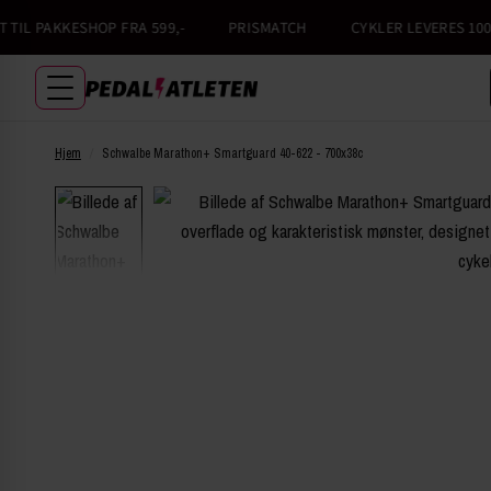
IL PAKKESHOP FRA 599,-
PRISMATCH
CYKLER LEVERES 100% 
Hjem
/
Schwalbe Marathon+ Smartguard 40-622 - 700x38c