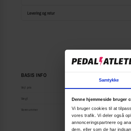
Levering og retur
BASIS INFO
Samtykke
Vejl pris
Vægt
Denne hjemmeside bruger c
Vi bruger cookies til at tilpas
Varenummer
vores trafik. Vi deler også 
annonceringspartnere og anal
dem, eller som de har indsaml