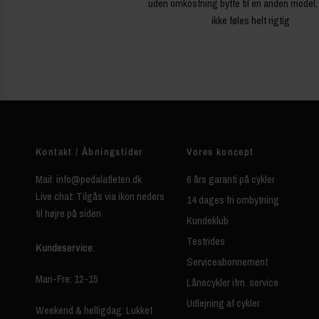
uden omkostning bytte til en anden model,
ikke føles helt rigtig
Kontakt / Åbningstider
Vores koncept
Mail: info@pedalatleten.dk
6 års garanti på cykler
Live chat: Tilgås via ikon neders
14 dages fri ombytning
til højre på siden
Kundeklub
Testrides
Kundeservice
:
Serviceabonnement
Man-Fre: 12-15
Lånecykler ifm. service
Udlejning af cykler
Weekend & helligdag: Lukket