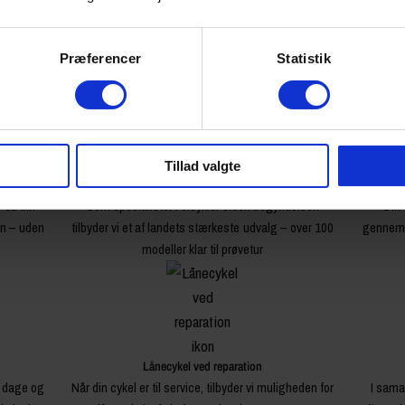
Præferencer
Statistik
Tillad valgte
Ekspert i elcykler
r du din
Som specialister i elcykler siden begyndelsen
Din 
en – uden
tilbyder vi et af landets stærkeste udvalg – over 100
gennemg
modeller klar til prøvetur
Lånecykel ved reparation
4 dage og
Når din cykel er til service, tilbyder vi muligheden for
I sama