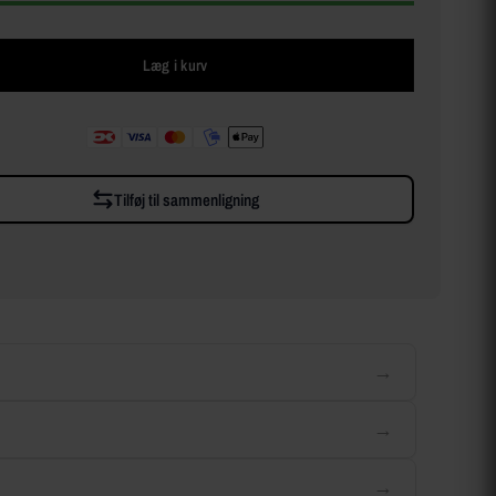
Læg i kurv
Tilføj til sammenligning
→
→
→