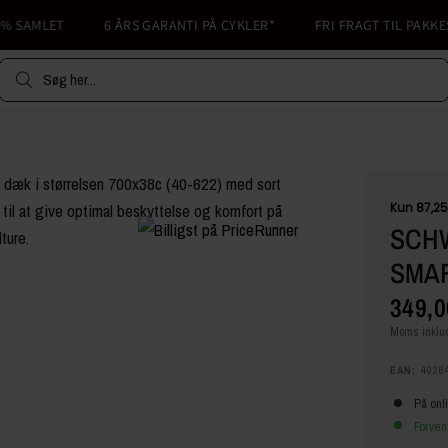
SAMLET
6 ÅRS GARANTI PÅ CYKLER*
FRI FRAGT TIL PAKKESHO
Søg her...
SCH
SMAR
349,0
Moms inklud
EAN:
4026
På onl
Forven