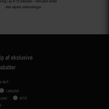
ering i op til 72 måneder – helt uden renter
eller skjulte omkostninger
ip af ekslusive
rabatter
ar du?
Ladcykel
cykel
MTB
l