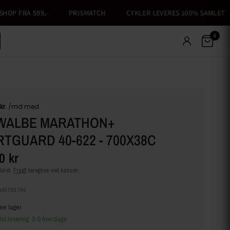
P FRA 599,-
PRISMATCH
CYKLER LEVERES 100% SAMLET
0
WALBE MARATHON+
TGUARD 40-622 - 700X38C
0 kr
eret.
Fragt
beregnes ved kassen.
495720700
ine lager
tet levering: 2-5 hverdage