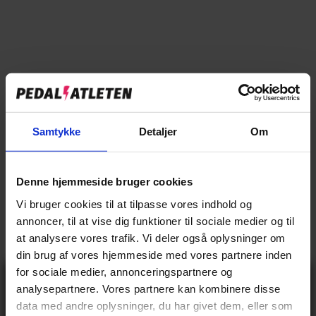
→
Specifikationer
→
Beskrivelse
Samtykke
Detaljer
Om
→
Vores anmeldelser
→
Denne hjemmeside bruger cookies
Levering og retur
Vi bruger cookies til at tilpasse vores indhold og
annoncer, til at vise dig funktioner til sociale medier og til
Specifikationer
at analysere vores trafik. Vi deler også oplysninger om
din brug af vores hjemmeside med vores partnere inden
for sociale medier, annonceringspartnere og
Gå ikke glip
analysepartnere. Vores partnere kan kombinere disse
af 10% rabat
BASIS INFO
data med andre oplysninger, du har givet dem, eller som
på tilbehør og