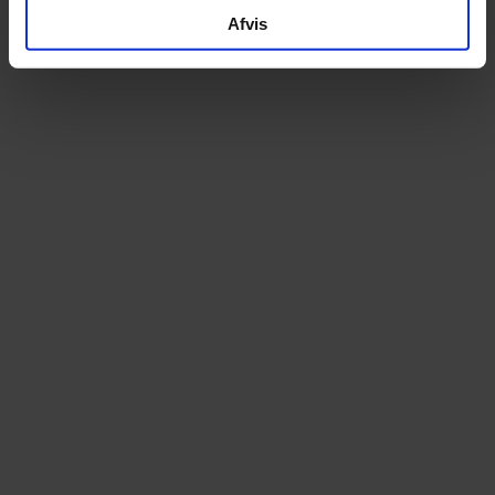
prøvetur
Afvis
14 dages fri ombytning
Lånecykel ved repa
Bestil trygt online. Du kan prøve cyklen i 14
Når din cykel er til service
dage og uden omkostning bytte til en anden
muligheden for en lånecykel
model, hvis den ikke føles helt rigtig
kan komme nemt og be
Kontakt / Åbningstider
Mail: info@pedalatleten.dk
Live chat: Tilgås via ikon neders til højre på siden
Kundeservice
: