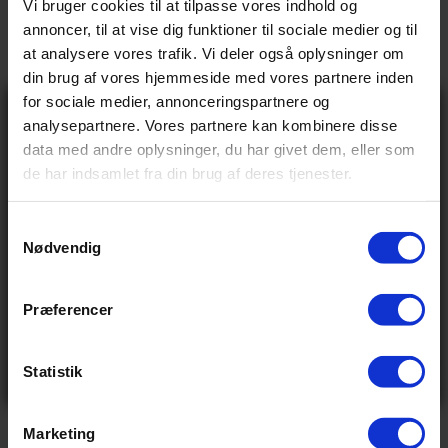
Vi bruger cookies til at tilpasse vores indhold og
annoncer, til at vise dig funktioner til sociale medier og til
EAN:
4003318910999
at analysere vores trafik. Vi deler også oplysninger om
Udgået
din brug af vores hjemmeside med vores partnere inden
for sociale medier, annonceringspartnere og
Gå ikke glip
analysepartnere. Vores partnere kan kombinere disse
af 10% rabat
data med andre oplysninger, du har givet dem, eller som
Udsolgt
på tilbehør og
de har indsamlet fra din brug af deres tjenester.
udstyr!
Få adgang før alle andre – tilmeld dig vores
nyhedsbrev og modtag eksklusive tilbud,
nyheder og rabatter
S
Nødvendig
Navn
a
Email
m
t
Præferencer
Send
y
Ved tilmelding accepterer du at modtage e-mails fra
k
os med nyheder og tilbud. Læs vores
privatlivspolitik
for at se, hvordan vi behandler dine oplysninger
k
Statistik
Nej tak
Produkt specifikationer
e
v
Marketing
a