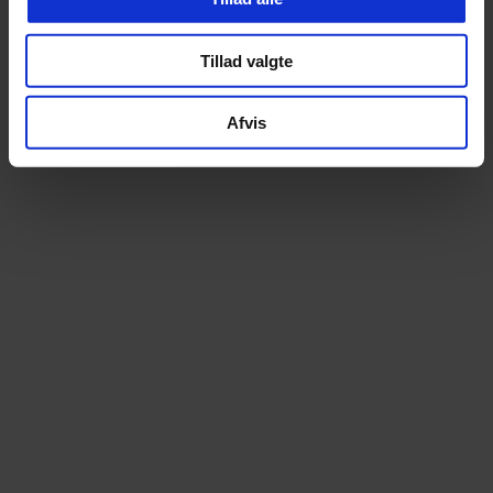
Tillad valgte
Altid prismatch
Ekspert i elcyk
Afvis
Hos os betaler du aldrig for meget. Finder du
Som specialister i elcy
din cykel billigere andetsteds, matcher vi
begyndelsen tilbyder vi e
prisen – uden diskussion
stærkeste udvalg – over 100 m
prøvetur
14 dages fri ombytning
Lånecykel ved repa
Bestil trygt online. Du kan prøve cyklen i 14
Når din cykel er til service
dage og uden omkostning bytte til en anden
muligheden for en lånecykel
model, hvis den ikke føles helt rigtig
kan komme nemt og be