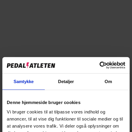
Læg i kurv
Tilføj til sammenligning
Samtykke
Detaljer
Om
→
Specifikationer
→
Beskrivelse
Denne hjemmeside bruger cookies
→
Vi bruger cookies til at tilpasse vores indhold og
Vores anmeldelser
annoncer, til at vise dig funktioner til sociale medier og til
→
at analysere vores trafik. Vi deler også oplysninger om
Levering og retur