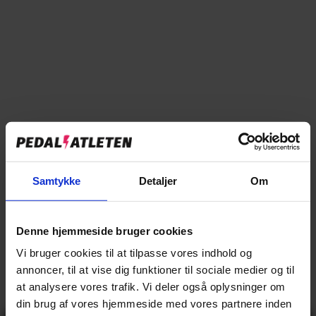
Tilføj til sammenligning
→
Specifikationer
Samtykke
Detaljer
Om
→
Beskrivelse
Denne hjemmeside bruger cookies
→
Vores anmeldelser
Vi bruger cookies til at tilpasse vores indhold og
annoncer, til at vise dig funktioner til sociale medier og til
→
Levering og retur
at analysere vores trafik. Vi deler også oplysninger om
din brug af vores hjemmeside med vores partnere inden