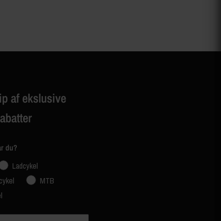
ip af ekslusive
rabatter
ar du?
Ladcykel
cykel
MTB
l