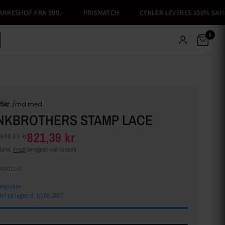
ESHOP FRA 599,-
PRISMATCH
CYKLER LEVERES 100% SAMLET
0
NKBROTHERS STAMP LACE
821,39 kr
949,00 kr
eret.
Fragt
beregnes ved kassen.
00301147
lingsvare
tet på lager d. 10.06.2027