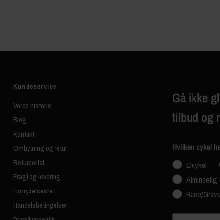
Kundeservice
Gå ikke gl
Vores historie
tilbud og 
Blog
Kontakt
Hvilken cykel h
Ombytning og retur
Returportal
Elcykel
Fragt og levering
Almindelig 
Fortrydelsesret
Race/Grave
Handelsbetingelser
Navn
Privatlivspolitik