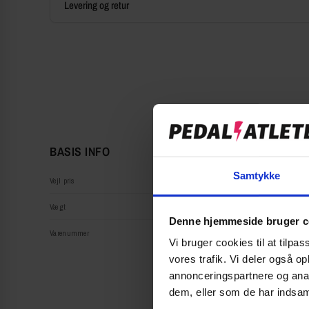
Levering og retur
BASIS INFO
Samtykke
Vejl pris
Vægt
Denne hjemmeside bruger c
Varenummer
Vi bruger cookies til at tilpas
vores trafik. Vi deler også 
annonceringspartnere og anal
dem, eller som de har indsaml