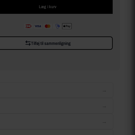
Læg i kurv
Tilføj til sammenligning
→
→
→