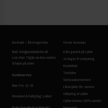
Kontakt / Åbningstider
Vores koncept
Mail: info@pedalatleten.dk
6 års garanti på cykler
Live chat: Tilgås via ikon neders
14 dages fri ombytning
til højre på siden
Kundeklub
Testrides
Kundeservice
:
Serviceabonnement
Man-Fre: 12-15
Lånecykler ifm. service
Udlejning af cykler
Weekend & helligdag: Lukket
Cykler leveres 100% samlet
Butik Oslo Plads 9 (Kbh Ø.):
Prismatch