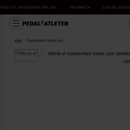
GT TIL PAKKESHOP FRA 599,-
PRISMATCH
CYKLER LEVERES 1
Hjem
/
Crankbrothers Stamp Lace