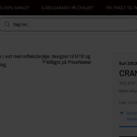
00% SAMLET
6 ÅRS GARANTI PÅ CYKLER*
FRI FRAGT TIL PAKK
Søg her...
CRA
Vejl. pris:
Moms inklud
EAN:
6413
Bestil
Forven