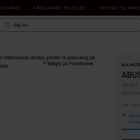
 SAMLET
6 ÅRS GARANTI PÅ CYKLER*
FRI FRAGT TIL PAKKESHO
Søg her...
ABUS
Vejl. pris:
Moms inklud
EAN:
4003
Bestil
Udsolg