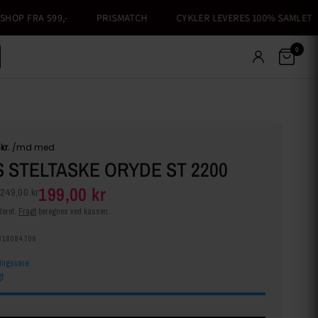
P FRA 599,-
PRISMATCH
CYKLER LEVERES 100% SAMLET
0
 STELTASKE ORYDE ST 2200
199,00 kr
249,00 kr
eret.
Fragt
beregnes ved kassen.
318084706
lingsvare
t