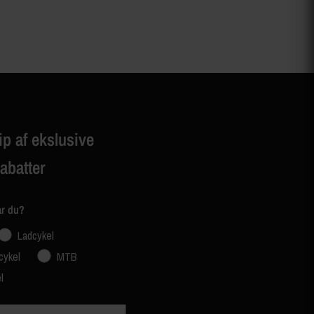
ip af ekslusive
rabatter
ar du?
Ladcykel
cykel
MTB
l