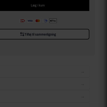
Læg i kurv
Tilføj til sammenligning
→
→
→