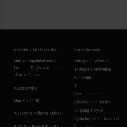
Kontakt / Åbningstider
Vores koncept
Mail: info@pedalatleten.dk
6 års garanti på cykler
Live chat: Tilgås via ikon neders
14 dages fri ombytning
til højre på siden
Kundeklub
Testrides
Kundeservice
:
Serviceabonnement
Man-Fre: 12-15
Lånecykler ifm. service
Udlejning af cykler
Weekend & helligdag: Lukket
Cykler leveres 100% samlet
Butik Oslo Plads 9 (Kbh Ø.):
Prismatch