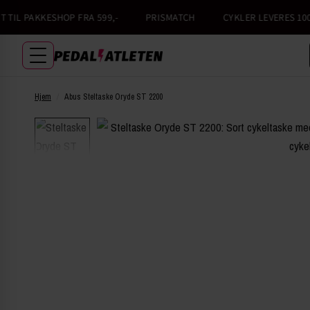
IL PAKKESHOP FRA 599,-
PRISMATCH
CYKLER LEVERES 100%
Hjem
/
Abus Steltaske Oryde ST 2200