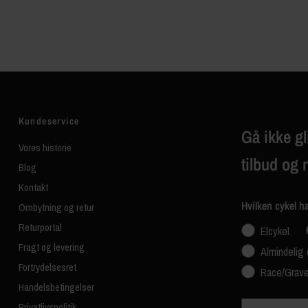
Kundeservice
Gå ikke gl
Vores historie
tilbud og 
Blog
Kontakt
Hvilken cykel h
Ombytning og retur
Returportal
Elcykel
Fragt og levering
Almindelig 
Fortrydelsesret
Race/Grave
Handelsbetingelser
Navn
Privatlivspolitik