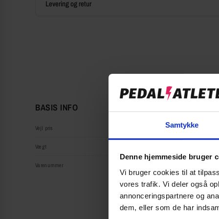
Levering og retur
BASIS INFO
Samtykke
Vejl pris
Vægt
Denne hjemmeside bruger c
Varenummer
Vi bruger cookies til at tilpas
vores trafik. Vi deler også 
annonceringspartnere og anal
dem, eller som de har indsaml