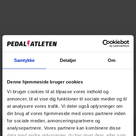
Tilføj til sammenligning
→
Specifikationer
→
Beskrivelse
Samtykke
Detaljer
Om
→
Vores anmeldelser
Denne hjemmeside bruger cookies
→
Levering og retur
Vi bruger cookies til at tilpasse vores indhold og
annoncer, til at vise dig funktioner til sociale medier og til
at analysere vores trafik. Vi deler også oplysninger om
Specifikationer
din brug af vores hjemmeside med vores partnere inden
for sociale medier, annonceringspartnere og
Gå ikke glip
analysepartnere. Vores partnere kan kombinere disse
af 10% rabat
data med andre oplysninger, du har givet dem, eller som
BASIS INFO