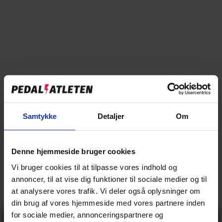
Tilføj til sammenligning
→
Specifikationer
Samtykke
Detaljer
Om
→
Beskrivelse
→
Vores anmeldelser
Denne hjemmeside bruger cookies
Vi bruger cookies til at tilpasse vores indhold og
→
Levering og retur
annoncer, til at vise dig funktioner til sociale medier og til
at analysere vores trafik. Vi deler også oplysninger om
din brug af vores hjemmeside med vores partnere inden
Specifikationer
for sociale medier, annonceringspartnere og