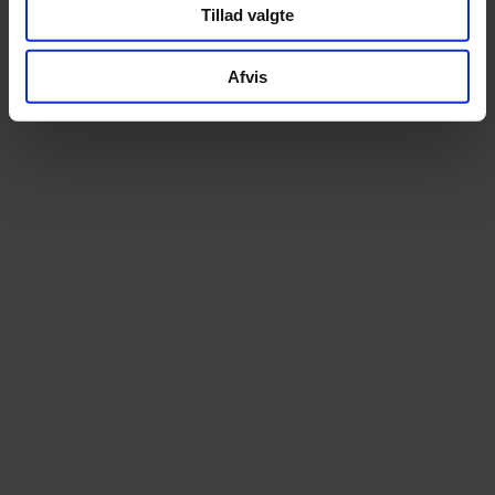
Altid prismatch
Ekspert i elcyk
Tillad valgte
Hos os betaler du aldrig for meget. Finder du
Som specialister i elcy
din cykel billigere andetsteds, matcher vi
begyndelsen tilbyder vi e
Afvis
prisen – uden diskussion
stærkeste udvalg – over 100 m
prøvetur
14 dages fri ombytning
Lånecykel ved repa
Bestil trygt online. Du kan prøve cyklen i 14
Når din cykel er til service
dage og uden omkostning bytte til en anden
muligheden for en lånecykel
model, hvis den ikke føles helt rigtig
kan komme nemt og be
Kontakt / Åbningstider