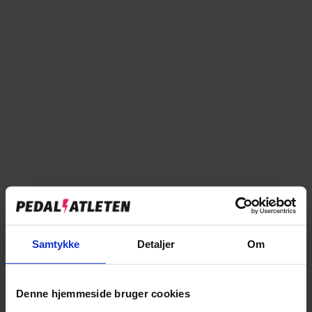
→
Specifikationer
→
Beregn rækkevidde
→
Beskrivelse
→
Vores anmeldelser
→
Levering og retur
Specifikationer
Samtykke
Detaljer
Om
BASIS INFO
Kvinde
Køn
Denne hjemmeside bruger cookies