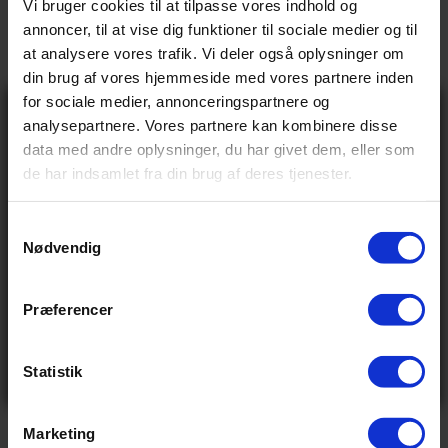
Vi bruger cookies til at tilpasse vores indhold og
45.999,00 kr
Vejl pris
annoncer, til at vise dig funktioner til sociale medier og til
48.0 kg
Vægt
at analysere vores trafik. Vi deler også oplysninger om
25 km/t
din brug af vores hjemmeside med vores partnere inden
Elcykel hastighed
for sociale medier, annonceringspartnere og
Gå ikke glip
BREMSER
analysepartnere. Vores partnere kan kombinere disse
af 10% rabat
data med andre oplysninger, du har givet dem, eller som
på tilbehør og
Hydraulisk skivebremse
Forbremse type
de har indsamlet fra din brug af deres tjenester.
udstyr!
Hydraulisk skivebremse
Bagbremse type
Få adgang før alle andre – tilmeld dig vores
nyhedsbrev og modtag eksklusive tilbud,
nyheder og rabatter
S
STEL OG GAFFEL
Nødvendig
Navn
a
Email
m
Aluminium
Stel materiale
t
Præferencer
Send
Lav
Stel form
y
Ved tilmelding accepterer du at modtage e-mails fra
k
os med nyheder og tilbud. Læs vores
privatlivspolitik
ØVRIGE
for at se, hvordan vi behandler dine oplysninger
k
Statistik
Nej tak
e
Selle Royal Rio Plus with handle
Saddel
v
Abus
Marketing
Lås
a