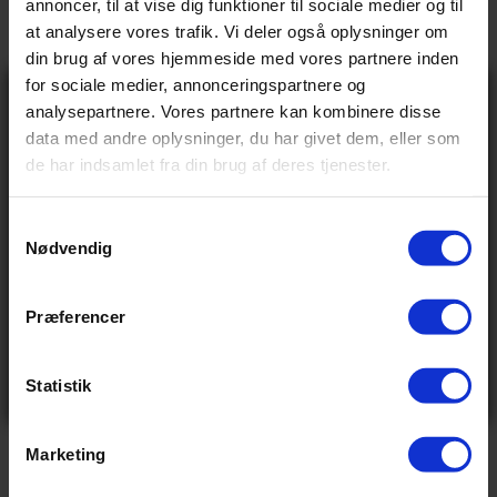
annoncer, til at vise dig funktioner til sociale medier og til
Udgået
at analysere vores trafik. Vi deler også oplysninger om
din brug af vores hjemmeside med vores partnere inden
for sociale medier, annonceringspartnere og
Gå ikke glip
analysepartnere. Vores partnere kan kombinere disse
Udsolgt
af 10% rabat
data med andre oplysninger, du har givet dem, eller som
på tilbehør og
de har indsamlet fra din brug af deres tjenester.
udstyr!
Få adgang før alle andre – tilmeld dig vores
nyhedsbrev og modtag eksklusive tilbud,
nyheder og rabatter
S
Nødvendig
Navn
a
Email
m
t
Præferencer
Send
y
Ved tilmelding accepterer du at modtage e-mails fra
k
os med nyheder og tilbud. Læs vores
privatlivspolitik
for at se, hvordan vi behandler dine oplysninger
Produkt specifikationer
k
Statistik
Nej tak
e
v
Marketing
a
l