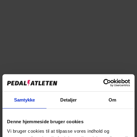
WINTHER 150 DRENG 16" - MAT
GRØN
2.299,00 kr
UDSOLGT
Moms inkluderet.
Fragt
beregnes ved kassen.
Winther 150 Dreng 16" - Mat Grøn er desværre udgået
Winther 150 er en smart og kvalitetsorienteret legecykel. Cyklen følger
tidens trend, og er perfekt til masser af leg eller til at køre fra de andre i
børnehaven eller klassen. 150 fås med masser af udstyr såsom
bagagebærer, skærme og støtteben.
Samtykke
Detaljer
Om
EAN:
5712708009098
STØRRELSE:
40 cm
Denne hjemmeside bruger cookies
40 cm
Vi bruger cookies til at tilpasse vores indhold og