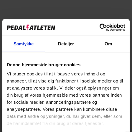
WINTHER
WINTHER 150 DRENG 18" - MAT
Samtykke
Detaljer
Om
GRØN
2.399,00 kr
UDSOLGT
Denne hjemmeside bruger cookies
Moms inkluderet.
Fragt
beregnes ved kassen.
Vi bruger cookies til at tilpasse vores indhold og
Winther 150 Dreng 18" - Mat Grøn er desværre udgået
annoncer, til at vise dig funktioner til sociale medier og til
at analysere vores trafik. Vi deler også oplysninger om
Winther 150 er en smart og kvalitetsorienteret legecykel. Cyklen følger
din brug af vores hjemmeside med vores partnere inden
tidens trend, og er perfekt til masser af leg eller til at køre fra de andre i
for sociale medier, annonceringspartnere og
børnehaven eller klassen. 150 fås med masser af udstyr såsom
Gå ikke glip
analysepartnere. Vores partnere kan kombinere disse
bagagebærer, skærme og støtteben.
af 10% rabat
data med andre oplysninger, du har givet dem, eller som
på tilbehør og
de har indsamlet fra din brug af deres tjenester.
udstyr!
EAN:
5712708009104
Få adgang før alle andre – tilmeld dig vores