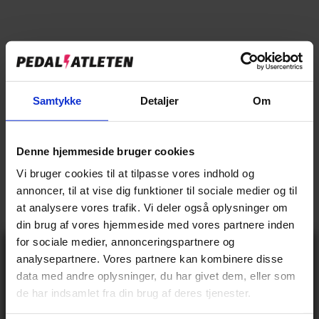
WALD
WALD
Kurv Wald 1352 Chrome
Kurv Wald 1512 Drop Top Chrome
På lager
På lager
599,00 kr
599,00 kr
Samtykke
Detaljer
Om
Denne hjemmeside bruger cookies
Kontakt / Åbningstider
Vi bruger cookies til at tilpasse vores indhold og
annoncer, til at vise dig funktioner til sociale medier og til
Mail: info@pedalatleten.dk
at analysere vores trafik. Vi deler også oplysninger om
Live chat: Tilgås via ikon neders til højre på siden
din brug af vores hjemmeside med vores partnere inden
for sociale medier, annonceringspartnere og
Kundeservice
:
Gå ikke glip
analysepartnere. Vores partnere kan kombinere disse
af 10% rabat
data med andre oplysninger, du har givet dem, eller som
Man-Fre: 12-15
på tilbehør og
de har indsamlet fra din brug af deres tjenester.
udstyr!
Weekend & helligdag: Lukket
Få adgang før alle andre – tilmeld dig vores